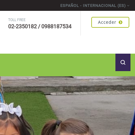
ESPAÑOL - INTERNACIONAL ‎(ES)‎
TOLL FREE
Acceder
02-2350182 / 0988187534