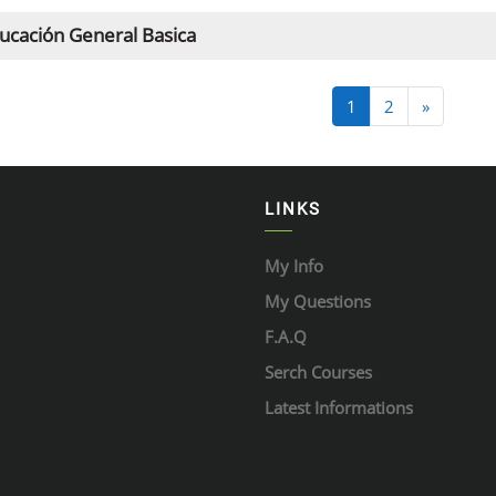
ucación General Basica
Página 1
Página 2
Siguient
1
2
»
LINKS
My Info
My Questions
F.A.Q
Serch Courses
Latest Informations