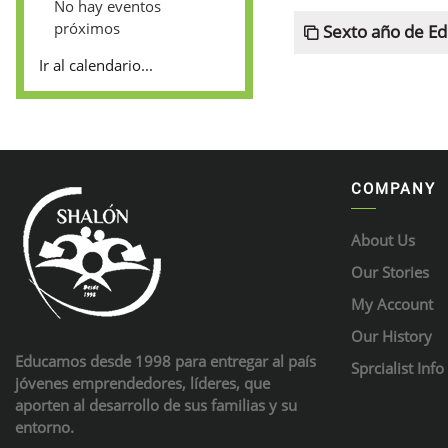
No hay eventos
próximos
Sexto año de Ed
Ir al calendario...
COMPANY
About Us
Our Stories
My Account
Our History
Educamos desde 1998 para entregar al país
Sprcialist Info
jóvenes emprendedores, líderes, que
aporten al desarrollo de sus familias y su
entorno.