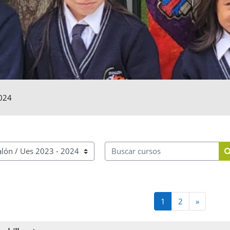
024
Buscar cursos
Página 1
Página 2
Página s
1
2
»