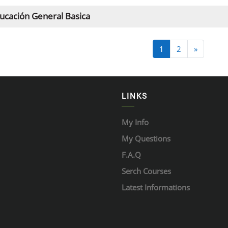
ucación General Basica
Página 1
Página 2
Página s
1
2
»
LINKS
My Info
My Questions
F.A.Q
Serch Courses
Latest Informations