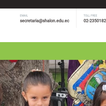
EMAIL
TOLL FREE
secretaria@shalon.edu.ec
02-2350182