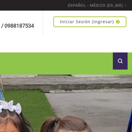
ESPAÑOL - MÉXICO ‎(ES_MX)‎
Iniciar Sesión (ingresar)
 / 0988187534