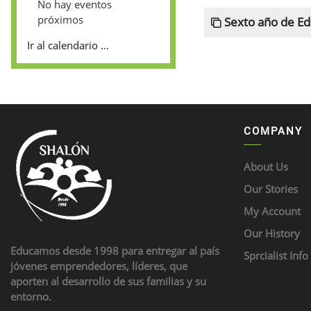
No hay eventos
próximos
Sexto año de Ed
Ir al calendario ...
COMPANY
About Us
Our Stories
My Account
Our History
Educamos desde 1998 para entregar al país
Sprcialist Info
jóvenes emprendedores, líderes, que
aporten al desarrollo de sus familias y su
entorno.