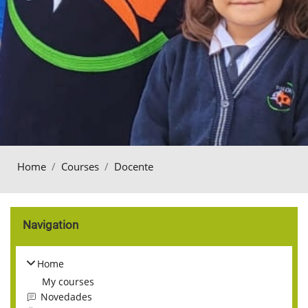
Home
Courses
Docente
Blocks
Skip Navigation
Navigation
Home
My courses
Novedades