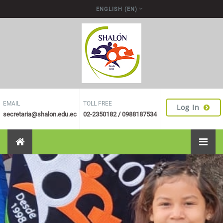
Skip to main content
ENGLISH ‎(EN)‎
EMAIL
TOLL FREE
Log In
secretaria@shalon.edu.ec
02-2350182 / 0988187534