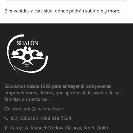
Bienvenidos a este sitio, donde podrán subir o baj
more...
Blocks
Educamos desde 1998 para entregar al país jóvenes
emprendedores, líderes, que aporten al desarrollo de sus
familias y su entorno.
secretaria@shalon.edu.ec
(02) 2350182 - 098 818 7534
Autopista Manuel Córdova Galarza, Km 5. Quito