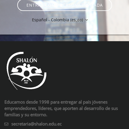
ENTRAR COMO PERSONA INVITADA
Español - Colombia ‎(es_co)‎
Educamos desde 1998 para entregar al país jóvenes
emprendedores, líderes, que aporten al desarrollo de sus
familias y su entorno.
secretaria@shalon.edu.ec