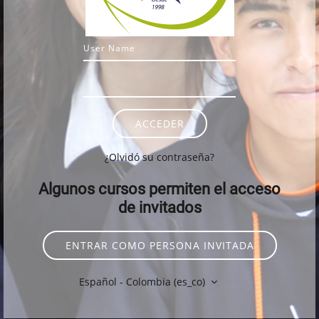
Nombre de usuario
Contraseña
ACCEDER
¿Olvidó su contraseña?
Algunos cursos permiten el acceso
de invitados
ENTRAR COMO PERSONA INVITADA
Español - Colombia ‎(es_co)‎