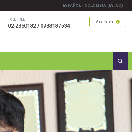
ESPAÑOL - COLOMBIA ‎(ES_CO)‎
TOLL FREE
Acceder
02-2350182 / 0988187534