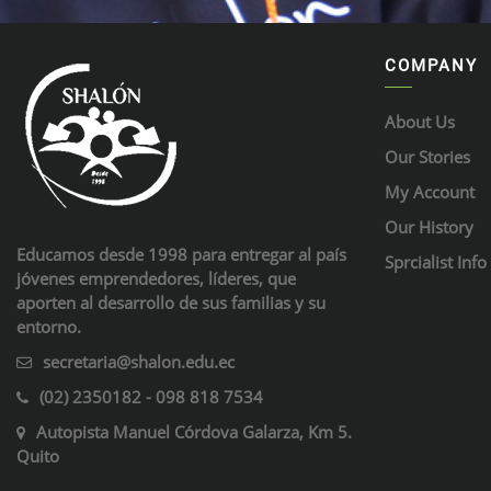
COMPANY
About Us
Our Stories
My Account
Our History
Educamos desde 1998 para entregar al país
Sprcialist Info
jóvenes emprendedores, líderes, que
aporten al desarrollo de sus familias y su
entorno.
secretaria@shalon.edu.ec
(02) 2350182 - 098 818 7534
Autopista Manuel Córdova Galarza, Km 5.
Quito