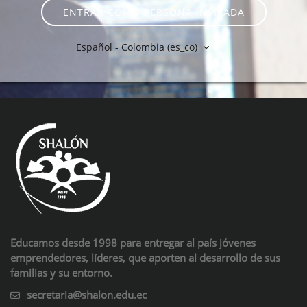
ENTRAR COMO PERSONA INVITADA
Español - Colombia ‎(es_co)‎
Educamos desde 1998 para entregar al país jóvenes
emprendedores, líderes, que aporten al desarrollo de sus
familias y su entorno.
secretaria@shalon.edu.ec