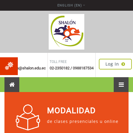
Skip to main content
ENGLISH ‎(EN)‎
EMAIL
TOLL FREE
Log In
secretaria@shalon.edu.ec
02-2350182 / 0988187534
MODALIDAD
de clases presenciales u online